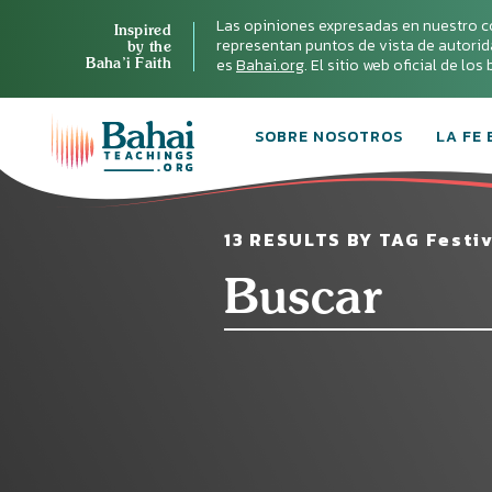
Las opiniones expresadas en nuestro c
Inspired
representan puntos de vista de autoridad 
by the
Baha’i Faith
es
Bahai.org
. El sitio web oficial de lo
SOBRE NOSOTROS
LA FE 
13 RESULTS BY TAG Festi