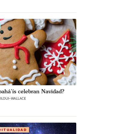
bahá’ís celebran Navidad?
OLOUI-WALLACE
RITUALIDAD