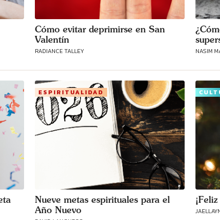
Cómo evitar deprimirse en San
¿Cómo
Valentín
super
RADIANCE TALLEY
NASIM M
ESPIRITUALIDAD
CULT
Conecta con
los Bahá'ís de
tu área
eta
Nueve metas espirituales para el
¡Feli
Año Nuevo
JAELLAY