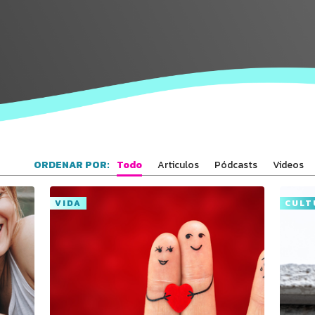
Todo
Articulos
Pódcasts
Videos
ORDENAR POR:
VIDA
CULT