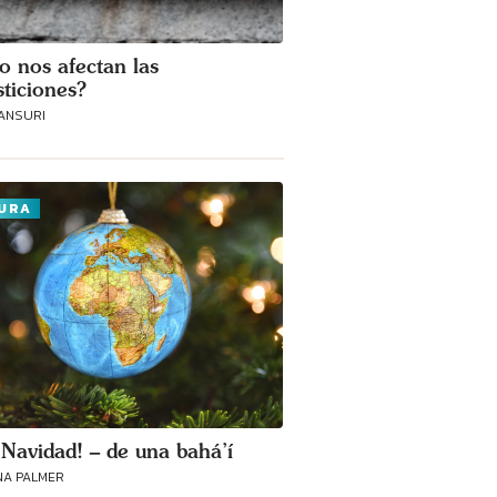
 nos afectan las
sticiones?
ANSURI
URA
z Navidad! – de una bahá’í
NA PALMER