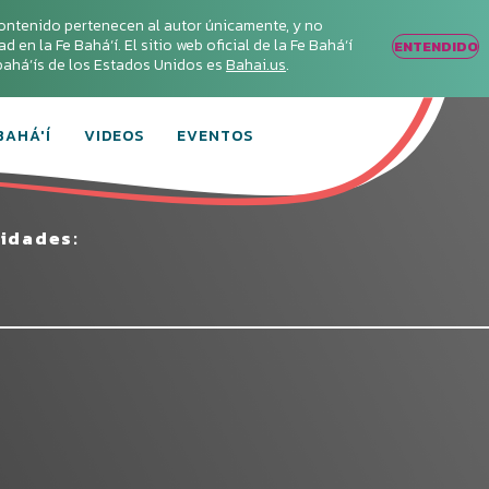
ontenido pertenecen al autor únicamente, y no
en la Fe Bahá‘í. El sitio web oficial de la Fe Bahá‘í
ENTENDIDO
s bahá’ís de los Estados Unidos es
Bahai.us
.
BAHÁ'Í
VIDEOS
EVENTOS
vidades: