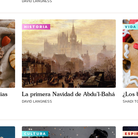
DAVID LANGNESS
HISTORIA
VIDA
ias
La primera Navidad de Abdu’l-Bahá
¿Los 
DAVID LANGNESS
SHADI T
CULTURA
ESPI