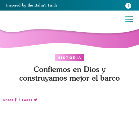
Inspired
by the
Baha’i Faith
HISTORIA
Confiemos en Dios y
construyamos mejor el barco
Share
|
Tweet