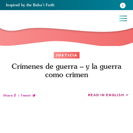
Inspired
by the
Baha’i Faith
JUSTICIA
Crímenes de guerra – y la guerra
como crimen
READ IN ENGLISH
Share
|
Tweet