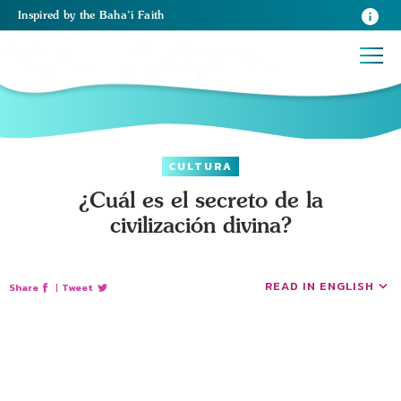
Inspired
by the
Baha’i Faith
CULTURA
¿Cuál es el secreto de la
civilización divina?
READ IN ENGLISH
Share
|
Tweet