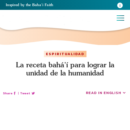
Inspired
by the
Baha’i Faith
ESPIRITUALIDAD
La receta bahá’í para lograr la
unidad de la humanidad
READ IN ENGLISH
Share
|
Tweet