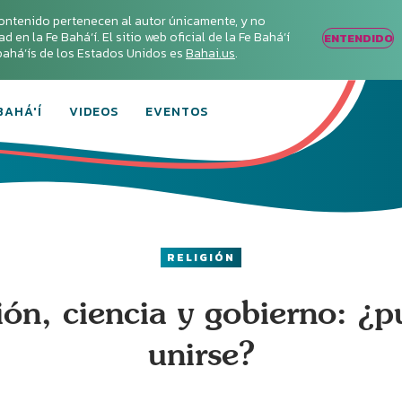
ontenido pertenecen al autor únicamente, y no
en la Fe Bahá‘í. El sitio web oficial de la Fe Bahá‘í
ENTENDIDO
s bahá’ís de los Estados Unidos es
Bahai.us
.
BAHÁ'Í
VIDEOS
EVENTOS
RELIGIÓN
ión, ciencia y gobierno: ¿
unirse?