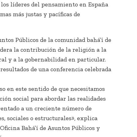
 los líderes del pensamiento en España
rmas más justas y pacíficas de
untos Públicos de la comunidad bahá’í de
dera la contribución de la religión a la
al y a la gobernabilidad en particular.
Conecta con
los Bahá'ís de
 resultados de una conferencia celebrada
tu área
so en este sentido de que necesitamos
ión social para abordar las realidades
entado a un creciente número de
s, sociales o estructurales», explica
a Oficina Bahá’í de Asuntos Públicos y