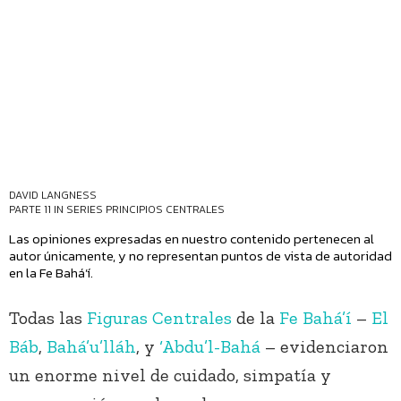
DAVID LANGNESS
PARTE 11 IN SERIES
PRINCIPIOS CENTRALES
Las opiniones expresadas en nuestro contenido pertenecen al
autor únicamente, y no representan puntos de vista de autoridad
en la Fe Bahá’í.
Todas las
Figuras Centrales
de la
Fe Bahá’í
–
El
Báb
,
Bahá’u’lláh
, y
‘Abdu’l-Bahá
– evidenciaron
un enorme nivel de cuidado, simpatía y