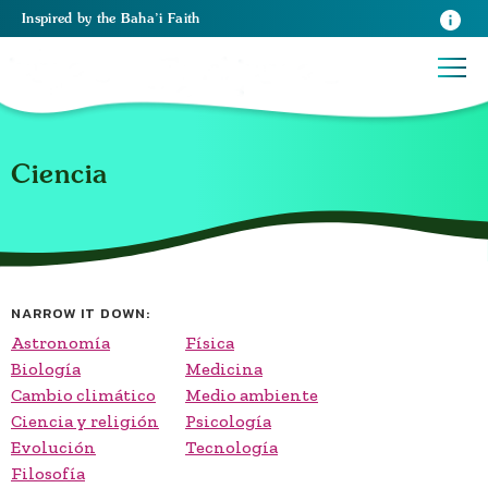
Inspired
by the
Baha’i Faith
Ciencia
NARROW IT DOWN:
Astronomía
Física
Biología
Medicina
Cambio climático
Medio ambiente
Ciencia y religión
Psicología
Evolución
Tecnología
Filosofía