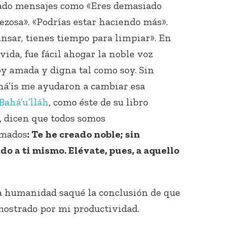
ado mensajes como «Eres demasiado
ezosa». «Podrías estar haciendo más».
ansar, tienes tiempo para limpiar». En
ida, fue fácil ahogar la noble voz
oy amada y digna tal como soy. Sin
há’ís me ayudaron a cambiar esa
Conecta con
Bahá’u’lláh
, como éste de su libro
los Bahá'ís de
, dicen que todos somos
tu área
amados
: Te he creado noble; sin
o a ti mismo. Elévate, pues, a aquello
a humanidad saqué la conclusión de que
mostrado por mi productividad.