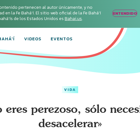
ontenido pertenecen al autor únicamente, y no
en la Fe Bahá‘í. El sitio web oficial de la Fe Bahá‘í
ENTENDIDO
s bahá’ís de los Estados Unidos es
Bahai.us
.
BAHÁ'Í
VIDEOS
EVENTOS
VIDA
 eres perezoso, sólo neces
desacelerar»