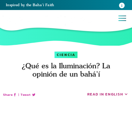
Inspired
by the
Baha’i Faith
CIENCIA
¿Qué es la Iluminación? La
opinión de un bahá’í
READ IN ENGLISH
Share
|
Tweet