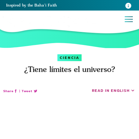
Inspired
by the
Baha’i Faith
CIENCIA
¿Tiene límites el universo?
READ IN ENGLISH
Share
|
Tweet