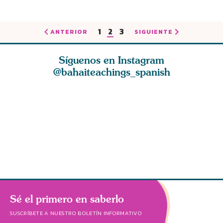
1
2
3
ANTERIOR
SIGUIENTE
Síguenos en Instagram
@bahaiteachings_spanish
dad es
La esencia de la
El amor es la
Sed gene
e todas
fe es ser parco en
bondadosa luz
vuestros 
des huma
palabras y abu
del Cielo, el
abundanc
hálito
Sé el primero en saberlo
SUSCRÍBETE A NUESTRO BOLETÍN INFORMATIVO