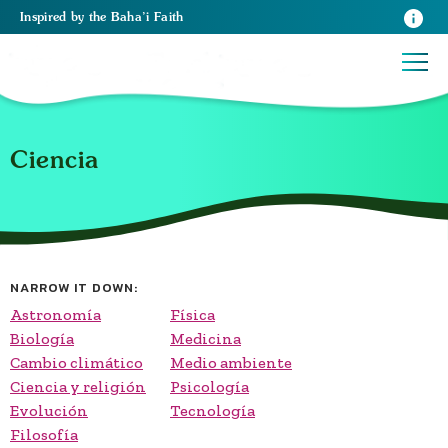
Inspired
by the
Baha’i Faith
Ciencia
NARROW IT DOWN:
Astronomía
Física
Biología
Medicina
Cambio climático
Medio ambiente
Ciencia y religión
Psicología
Evolución
Tecnología
Filosofía