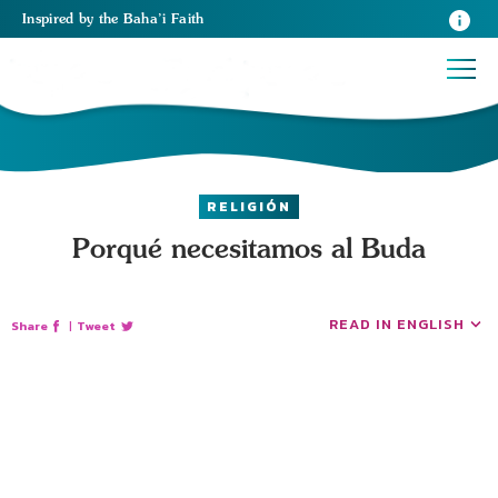
Inspired
by the
Baha’i Faith
RELIGIÓN
Porqué necesitamos al Buda
READ IN ENGLISH
Share
|
Tweet